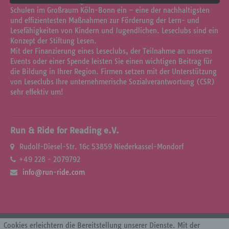
Run & Ride for Reading e.V. richtet seit 2009 Leseclubs an
diesem Grund steht es jeder betroffenen Person
Schulen im Großraum Köln-Bonn ein – eine der nachhaltigsten
frei, personenbezogene Daten auch auf
und effizientesten Maßnahmen zur Förderung der Lern- und
alternativen Wegen, beispielsweise telefonisch, an
Lesefähigkeiten von Kindern und Jugendlichen. Leseclubs sind ein
uns zu übermitteln.
Konzept der Stiftung Lesen.
Mit der Finanzierung eines Leseclubs, der Teilnahme an unseren
Begriffsbestimmungen
Events oder einer Spende leisten Sie einen wichtigen Beitrag für
die Bildung in Ihrer Region. Firmen setzen mit der Unterstützung
Die Datenschutzerklärung beruht auf den Begrifflichkeiten, die
von Leseclubs Ihre unternehmerische Sozialverantwortung (CSR)
durch den Europäischen Richtlinien- und Verordnungsgeber
sehr effektiv um!
beim Erlass der Datenschutz-Grundverordnung (DS-GVO)
verwendet wurden. Unsere Datenschutzerklärung soll sowohl
für die Öffentlichkeit als auch für unsere Kunden und
Geschäftspartner einfach lesbar und verständlich sein. Um
dies zu gewährleisten, möchten wir vorab die verwendeten
Run & Ride for Reading e.V.
Begrifflichkeiten erläutern.
Rudolf-Diesel-Str. 16c 53859 Niederkassel-Mondorf
Wir verwenden in dieser Datenschutzerklärung
+49 228 - 2079792
unter anderem die folgenden Begriffe:
info@run-ride.com
a) personenbezogene Daten
Personenbezogene Daten sind alle Informationen, die sich
Cookies erleichtern die Bereitstellung unserer Dienste. Mit der