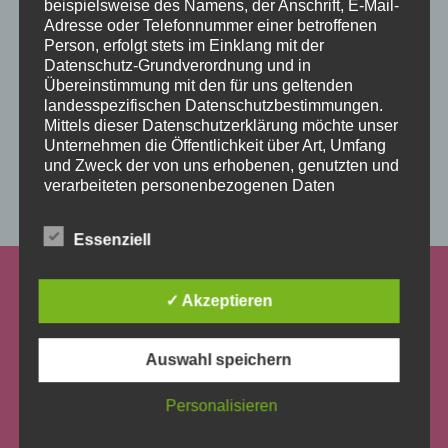
beispielsweise des Namens, der Anschrift, E-Mail-
Adresse oder Telefonnummer einer betroffenen
Person, erfolgt stets im Einklang mit der
Datenschutz-Grundverordnung und in
Übereinstimmung mit den für uns geltenden
landesspezifischen Datenschutzbestimmungen.
Mittels dieser Datenschutzerklärung möchte unser
Unternehmen die Öffentlichkeit über Art, Umfang
und Zweck der von uns erhobenen, genutzten und
Add some widgets to this area!
verarbeiteten personenbezogenen Daten
informieren. Ferner werden betroffene Personen
mittels dieser Datenschutzerklärung über die ihnen
Essenziell
zustehenden Rechte aufgeklärt.
Wir haben als für die Verarbeitung Verantwortlicher
✓ Akzeptieren
zahlreiche technische und organisatorische
Maßnahmen umgesetzt, um einen möglichst
lückenlosen Schutz der über diese Internetseite
Auswahl speichern
verarbeiteten personenbezogenen Daten
sicherzustellen. Dennoch können Internetbasierte
Datenübertragungen grundsätzlich
Personalisieren
Sicherheitslücken aufweisen, sodass ein absoluter
Schutz nicht gewährleistet werden kann. Aus