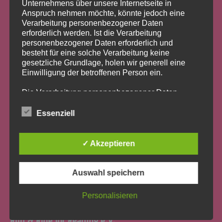
Unternehmens über unsere Internetseite in
Anspruch nehmen möchte, könnte jedoch eine
Verarbeitung personenbezogener Daten
erforderlich werden. Ist die Verarbeitung
personenbezogener Daten erforderlich und
besteht für eine solche Verarbeitung keine
gesetzliche Grundlage, holen wir generell eine
Einwilligung der betroffenen Person ein.
Die Verarbeitung personenbezogener Daten,
Run & Ride for Reading e.V. richtet seit 2009 Leseclubs an
beispielsweise des Namens, der Anschrift, E-Mail-
Schulen im Großraum Köln-Bonn ein – eine der nachhaltigsten
Adresse oder Telefonnummer einer betroffenen
Essenziell
und effizientesten Maßnahmen zur Förderung der Lern- und
Person, erfolgt stets im Einklang mit der
Lesefähigkeiten von Kindern und Jugendlichen. Leseclubs sind ein
Datenschutz-Grundverordnung und in
Konzept der Stiftung Lesen.
Übereinstimmung mit den für uns geltenden
✓ Akzeptieren
Mit der Finanzierung eines Leseclubs, der Teilnahme an unseren
landesspezifischen Datenschutzbestimmungen.
Events oder einer Spende leisten Sie einen wichtigen Beitrag für
Mittels dieser Datenschutzerklärung möchte unser
die Bildung in Ihrer Region. Firmen setzen mit der Unterstützung
Unternehmen die Öffentlichkeit über Art, Umfang
Auswahl speichern
von Leseclubs Ihre unternehmerische Sozialverantwortung (CSR)
und Zweck der von uns erhobenen, genutzten und
sehr effektiv um!
verarbeiteten personenbezogenen Daten
Personalisieren
informieren. Ferner werden betroffene Personen
mittels dieser Datenschutzerklärung über die ihnen
Run & Ride for Reading e.V.
zustehenden Rechte aufgeklärt.