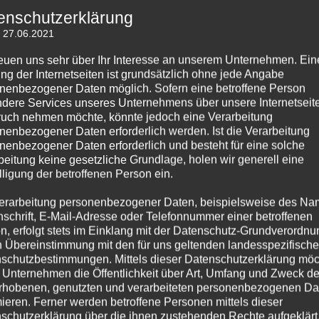
enschutzerklärung
: 27.06.2021
reuen uns sehr über Ihr Interesse an unserem Unternehmen. Ein
ng der Internetseiten ist grundsätzlich ohne jede Angabe
nenbezogener Daten möglich. Sofern eine betroffene Person
dere Services unseres Unternehmens über unsere Internetseite
uch nehmen möchte, könnte jedoch eine Verarbeitung
nenbezogener Daten erforderlich werden. Ist die Verarbeitung
nenbezogener Daten erforderlich und besteht für eine solche
beitung keine gesetzliche Grundlage, holen wir generell eine
lligung der betroffenen Person ein.
1
2
3
erarbeitung personenbezogener Daten, beispielsweise des Na
nschrift, E-Mail-Adresse oder Telefonnummer einer betroffenen
n, erfolgt stets im Einklang mit der Datenschutz-Grundverordnu
021
0
n Übereinstimmung mit den für uns geltenden landesspezifisch
schutzbestimmungen. Mittels dieser Datenschutzerklärung mö
 Unternehmen die Öffentlichkeit über Art, Umfang und Zweck de
rhobenen, genutzten und verarbeiteten personenbezogenen Da
mieren. Ferner werden betroffene Personen mittels dieser
schutzerklärung über die ihnen zustehenden Rechte aufgeklärt