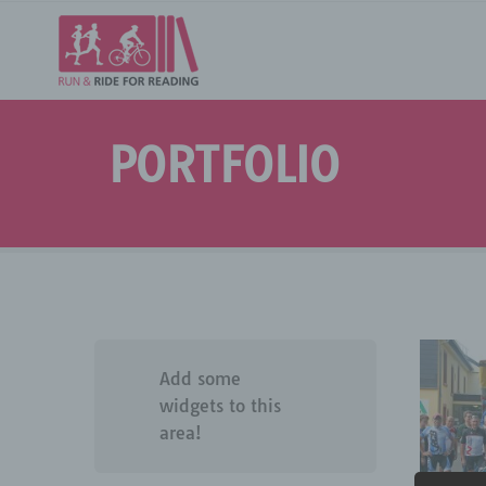
PORTFOLIO
Add some
widgets to this
area!