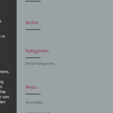
e
Archiv
 in
Kategorien
Keine Kategorien
mens,
ng
Meta
en
chte
r von
ten
Anmelden
.