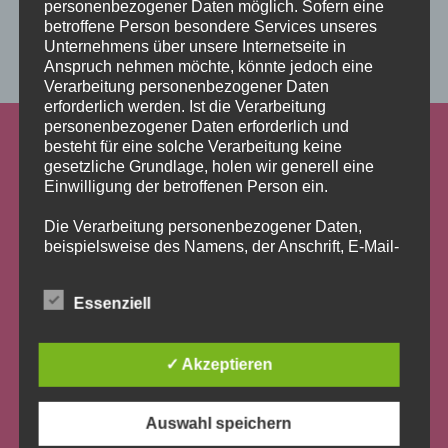
personenbezogener Daten möglich. Sofern eine
Add some widgets to this area!
betroffene Person besondere Services unseres
Unternehmens über unsere Internetseite in
Anspruch nehmen möchte, könnte jedoch eine
Verarbeitung personenbezogener Daten
erforderlich werden. Ist die Verarbeitung
personenbezogener Daten erforderlich und
besteht für eine solche Verarbeitung keine
gesetzliche Grundlage, holen wir generell eine
Einwilligung der betroffenen Person ein.
Die Verarbeitung personenbezogener Daten,
beispielsweise des Namens, der Anschrift, E-Mail-
Adresse oder Telefonnummer einer betroffenen
Person, erfolgt stets im Einklang mit der
Essenziell
Run & Ride for Reading e.V. richtet seit 2009 Leseclubs an
Datenschutz-Grundverordnung und in
Schulen im Großraum Köln-Bonn ein – eine der nachhaltigsten
Übereinstimmung mit den für uns geltenden
und effizientesten Maßnahmen zur Förderung der Lern- und
landesspezifischen Datenschutzbestimmungen.
✓ Akzeptieren
Lesefähigkeiten von Kindern und Jugendlichen. Leseclubs sind ein
Mittels dieser Datenschutzerklärung möchte unser
Konzept der Stiftung Lesen.
Unternehmen die Öffentlichkeit über Art, Umfang
Mit der Finanzierung eines Leseclubs, der Teilnahme an unseren
und Zweck der von uns erhobenen, genutzten und
Auswahl speichern
Events oder einer Spende leisten Sie einen wichtigen Beitrag für
verarbeiteten personenbezogenen Daten
die Bildung in Ihrer Region. Firmen setzen mit der Unterstützung
informieren. Ferner werden betroffene Personen