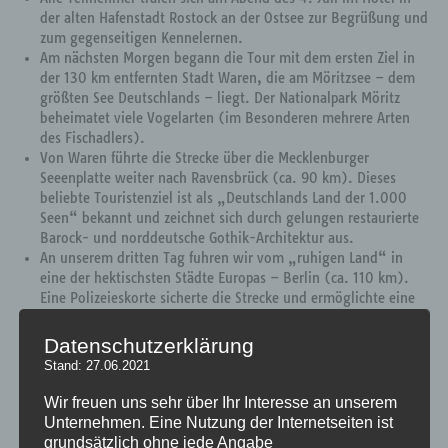
der alten Hafenstadt Rostock an der Ostsee zur Begrüßung und
zum gegenseitigen Kennelernen.
Am nächsten Morgen begann die Tour mit dem ersten Ziel in
der 130 km entfernten Stadt Waren, die am Möritzsee – dem
größten See Deutschlands – liegt. Der Nationalpark Möritz
beheimatet viele Vogelarten (im Besonderen mehrere Arten
des Fischadlers).
Von Waren führte die Strecke über die Mecklenburger
Seeenplatte weiter nach Ravensbrück (ca. 90 km). Dieses
beliebte Touristenziel ist als „Deutschlands Land der 1.000
Seen“ bekannt und zeichnet sich durch gelungen restaurierte
Barock- und norddeutsche Gothik-Architektur aus.
An unserem dritten Tag fuhren wir vom „ruhigen Land“ in
eine der hektischsten Städte Europas – Berlin (ca. 110 km).
Eine Polizeieskorte sicherte die Strecke und ermöglichte eine
unvergessliche Einfahrt in die Hauptstadt.
Von Berlin aus ging es weiter zur Elbe, auf die wir in der
Datenschutzerklärung
Lutherstadt Wittenberg stießen (120 km). Auf dem Weg
Stand: 27.06.2021
dorthin fuhren wir durch Potsdam, die Residenz der
preußischen Könige und ein Weltkulturerbe der UNESCO.
Wir freuen uns sehr über Ihr Interesse an unserem
Der fünfte Tag war der längste: 145 km entlang der Elbe von
Unternehmen. Eine Nutzung der Internetseiten ist
Lutherstadt Wittenberg nach Meißen. Meißen, bekannt für sein
grundsätzlich ohne jede Angabe