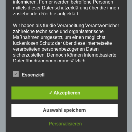
informieren. Ferner werden betroffene Personen
mittels dieser Datenschutzerklärung über die ihnen
zustehenden Rechte aufgeklärt.
Wir haben als für die Verarbeitung Verantwortlicher
zahlreiche technische und organisatorische
Maßnahmen umgesetzt, um einen möglichst
lückenlosen Schutz der über diese Internetseite
verarbeiteten personenbezogenen Daten
sicherzustellen. Dennoch können Internetbasierte
Datenübertragungen grundsätzlich
Sicherheitslücken aufweisen, sodass ein absoluter
Schutz nicht gewährleistet werden kann. Aus
Essenziell
diesem Grund steht es jeder betroffenen Person
frei, personenbezogene Daten auch auf
alternativen Wegen, beispielsweise telefonisch, an
✓ Akzeptieren
uns zu übermitteln.
Begriffsbestimmungen
Auswahl speichern
Die Datenschutzerklärung beruht auf den Begrifflichkeiten, die
durch den Europäischen Richtlinien- und Verordnungsgeber
Personalisieren
beim Erlass der Datenschutz-Grundverordnung (DS-GVO)