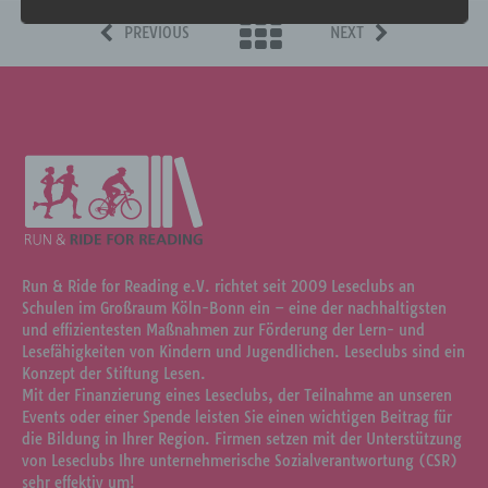
verwendet wurden. Unsere Datenschutzerklärung soll sowohl
für die Öffentlichkeit als auch für unsere Kunden und
PREVIOUS
NEXT
Geschäftspartner einfach lesbar und verständlich sein. Um
dies zu gewährleisten, möchten wir vorab die verwendeten
Begrifflichkeiten erläutern.
Wir verwenden in dieser Datenschutzerklärung
unter anderem die folgenden Begriffe:
a) personenbezogene Daten
Personenbezogene Daten sind alle Informationen, die sich
auf eine identifizierte oder identifizierbare natürliche
Run & Ride for Reading e.V. richtet seit 2009 Leseclubs an
Person (im Folgenden „betroffene Person") beziehen. Als
identifizierbar wird eine natürliche Person angesehen, die
Schulen im Großraum Köln-Bonn ein – eine der nachhaltigsten
direkt oder indirekt, insbesondere mittels Zuordnung zu
und effizientesten Maßnahmen zur Förderung der Lern- und
einer Kennung wie einem Namen, zu einer Kennnummer,
Lesefähigkeiten von Kindern und Jugendlichen. Leseclubs sind ein
zu Standortdaten, zu einer Online-Kennung oder zu einem
oder mehreren besonderen Merkmalen, die Ausdruck der
Konzept der Stiftung Lesen.
physischen, physiologischen, genetischen, psychischen,
Mit der Finanzierung eines Leseclubs, der Teilnahme an unseren
wirtschaftlichen, kulturellen oder sozialen Identität dieser
Events oder einer Spende leisten Sie einen wichtigen Beitrag für
natürlichen Person sind, identifiziert werden kann.
die Bildung in Ihrer Region. Firmen setzen mit der Unterstützung
von Leseclubs Ihre unternehmerische Sozialverantwortung (CSR)
b) betroffene Person
sehr effektiv um!