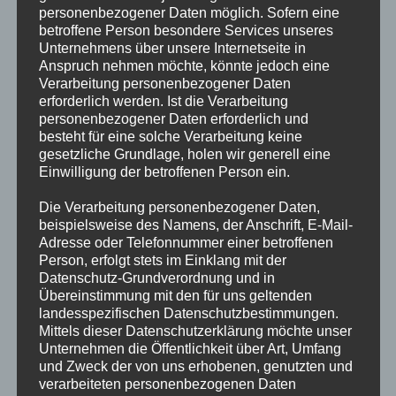
Porzellan, hat mehrere Sehenswürdigkeiten, zum Beispiel die
personenbezogener Daten möglich. Sofern eine
Albrechtsburg über der Elbe.
betroffene Person besondere Services unseres
Von Meißen ging es weiter nach Usti nad Labem in der
Unternehmens über unsere Internetseite in
Tschechischen Republik (120 km). Dabei passierten wir
Anspruch nehmen möchte, könnte jedoch eine
Dresden, das als „Florenz Deutschlands“ bekannt ist. Von
Verarbeitung personenbezogener Daten
Dresden führt die Elbe durch die Sandsteinhügel des
erforderlich werden. Ist die Verarbeitung
Nationalparks „Sächsische Schweiz“.
personenbezogener Daten erforderlich und
besteht für eine solche Verarbeitung keine
An unserem letzten Tag fuhren wir von Usti nad Labem nach Prag
gesetzliche Grundlage, holen wir generell eine
(125 km). Wir verließen die Elbe in Melnik und folgten der
Einwilligung der betroffenen Person ein.
Moldau nach Prag, das einen weltberühmten mittelalterlichen
Stadtkern hat.
Die Verarbeitung personenbezogener Daten,
beispielsweise des Namens, der Anschrift, E-Mail-
Adresse oder Telefonnummer einer betroffenen
Person, erfolgt stets im Einklang mit der
Datenschutz-Grundverordnung und in
Übereinstimmung mit den für uns geltenden
landesspezifischen Datenschutzbestimmungen.
Mittels dieser Datenschutzerklärung möchte unser
Unternehmen die Öffentlichkeit über Art, Umfang
und Zweck der von uns erhobenen, genutzten und
verarbeiteten personenbezogenen Daten